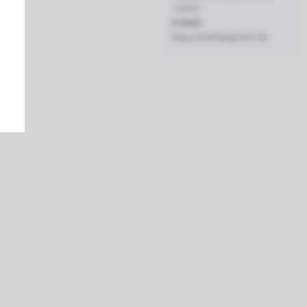
13233
E-Mail:
klaus.koehler@tum.de