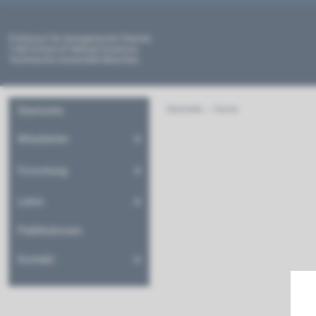
Professur für Anorganische Chemie
TUM School of Natural Sciences
Technische Universität München
Startseite
Startseite
Suche
Mitarbeiter
Forschung
Lehre
Publikationen
Kontakt