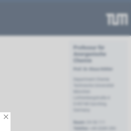
Professur für
Anorganische
Chemie
Prof. Dr. Klaus Köhler
Department Chemie
Technische Universität
München
Lichtenbergstraße 4
D-85748 Garching
Germany
Raum:
CH 36 111
Telefon:
+49 (0)89 289-