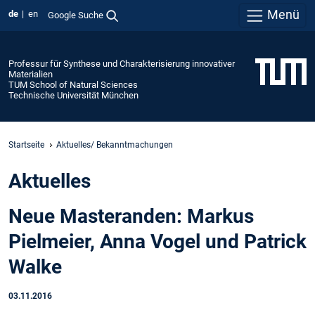
Menü
de
en
Google Suche
Professur für Synthese und Charakterisierung innovativer
Materialien
TUM School of Natural Sciences
Technische Universität München
Startseite
Aktuelles/ Bekanntmachungen
Aktuelles
Neue Masteranden: Markus
Pielmeier, Anna Vogel und Patrick
Walke
03.11.2016