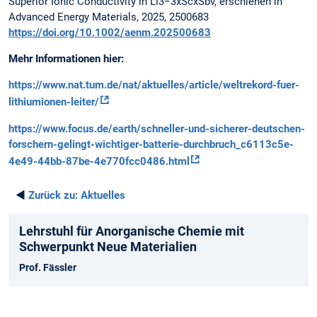
Superior Ionic Conductivity in Li3−3xScxSbv, erschienen in
Advanced Energy Materials, 2025, 2500683
https://doi.org/10.1002/aenm.202500683
Mehr Informationen hier:
https://www.nat.tum.de/nat/aktuelles/article/weltrekord-fuer-
lithiumionen-leiter/
https://www.focus.de/earth/schneller-und-sicherer-deutschen-
forschern-gelingt-wichtiger-batterie-durchbruch_c6113c5e-
4e49-44bb-87be-4e770fcc0486.html
◄
Zurück zu:
Aktuelles
Lehrstuhl für Anorganische Chemie mit
Schwerpunkt Neue Materialien
Prof. Fässler