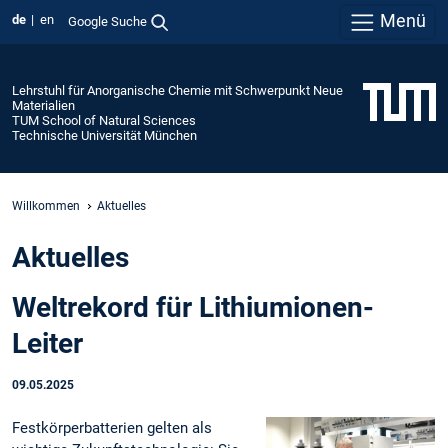
Menü
de
en
Google Suche
Lehrstuhl für Anorganische Chemie mit Schwerpunkt Neue
Materialien
TUM School of Natural Sciences
Technische Universität München
Willkommen
Aktuelles
Aktuelles
Weltrekord für Lithiumionen-
Leiter
09.05.2025
Festkörperbatterien gelten als