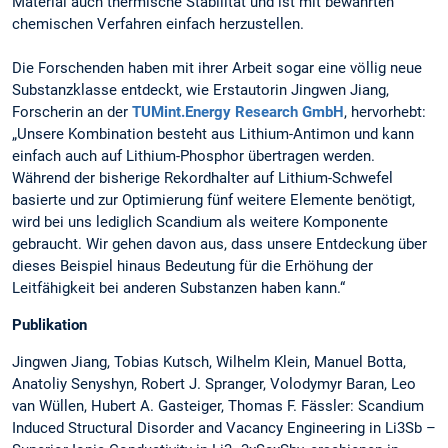
Material auch thermische Stabilität und ist mit bewährten
chemischen Verfahren einfach herzustellen.
Die Forschenden haben mit ihrer Arbeit sogar eine völlig neue
Substanzklasse entdeckt, wie Erstautorin Jingwen Jiang,
Forscherin an der
TUMint.Energy Research GmbH
, hervorhebt:
„Unsere Kombination besteht aus Lithium-Antimon und kann
einfach auch auf Lithium-Phosphor übertragen werden.
Während der bisherige Rekordhalter auf Lithium-Schwefel
basierte und zur Optimierung fünf weitere Elemente benötigt,
wird bei uns lediglich Scandium als weitere Komponente
gebraucht. Wir gehen davon aus, dass unsere Entdeckung über
dieses Beispiel hinaus Bedeutung für die Erhöhung der
Leitfähigkeit bei anderen Substanzen haben kann.“
Publikation
Jingwen Jiang, Tobias Kutsch, Wilhelm Klein, Manuel Botta,
Anatoliy Senyshyn, Robert J. Spranger, Volodymyr Baran, Leo
van Wüllen, Hubert A. Gasteiger, Thomas F. Fässler: Scandium
Induced Structural Disorder and Vacancy Engineering in Li3Sb –