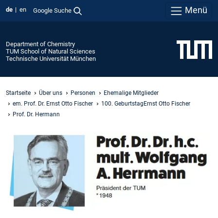
Menü
de
en
Google Suche
Department of Chemistry
TUM School of Natural Sciences
Technische Universität München
Startseite
Über uns
Personen
Ehemalige Mitglieder
em. Prof. Dr. Ernst Otto Fischer
100. GeburtstagErnst Otto Fischer
Prof. Dr. Hermann