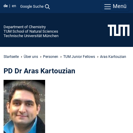
Menü
de
en
Google Suche
Department of Chemistry
TUM School of Natural Sciences
Technische Universität München
Startseite
Über uns
Personen
TUM Junior Fellows
Aras Kartouzian
PD Dr Aras Kartouzian