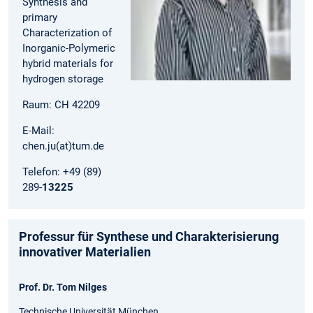
Synthesis and
primary
Characterization of
Inorganic-Polymeric
hybrid materials for
hydrogen storage
Raum: CH 42209
E-Mail:
chen.ju(at)tum.de
Telefon: +49 (89)
289-
13225
Professur für Synthese und Charakterisierung
innovativer Materialien
Prof. Dr. Tom Nilges
Technische Universität München