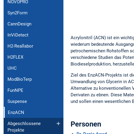
NOVOPRO
Syn2Form
CannDesign
InViDetect
Acrylonitril (ACN) ist ein wicht
wiederum bedeutende Ausgangsma
H2-Reallabor
petrochemischen Rohstoffen sowi
H2FLEX
verschiedene Studien das Poten
Biodieselproduktion, herzustell
UHC
Ziel des EnzACN-Projekts ist di
ModBioTerp
Umwandlung von Glycerin in ACN
Alternative zu konventionellen 
FunNPE
Derivaten zu ebnen. Diese Materi
und sollen einen wesentlichen B
Suspense
EnzACN
Personen
Abgeschlossene
Projekte
Dr. Dania Awad