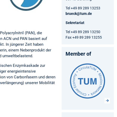
Tel +49 89 289 13253
brueck@tum.de
Sekretariat
Tel +49 89 289 13250
olyacrylnitril (PAN), die
Fax +49 89 289 13255
on ACN und PAN basiert auf
t. In jüngerer Zeit haben
erin, einem Nebenprodukt der
Member of
nd umweltbelastend.
lytischen Enzymkaskade zur
ger energieintensive
ktion von Carbonfasern und deren
nverlängerung) unserer Mobilität