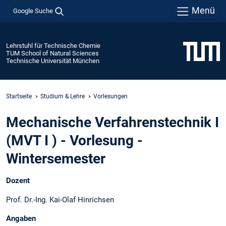
Menü
Google Suche
Lehrstuhl für Technische Chemie
TUM School of Natural Sciences
Technische Universität München
Startseite
Studium & Lehre
Vorlesungen
Mechanische Verfahrenstechnik I
(MVT I ) - Vorlesung -
Wintersemester
Dozent
Prof. Dr.-Ing. Kai-Olaf Hinrichsen
Angaben