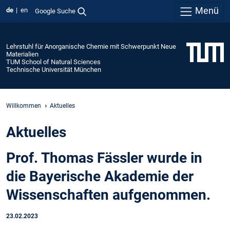
Menü
de
en
Google Suche
Lehrstuhl für Anorganische Chemie mit Schwerpunkt Neue
Materialien
TUM School of Natural Sciences
Technische Universität München
Willkommen
Aktuelles
Aktuelles
Prof. Thomas Fässler wurde in
die Bayerische Akademie der
Wissenschaften aufgenommen.
23.02.2023