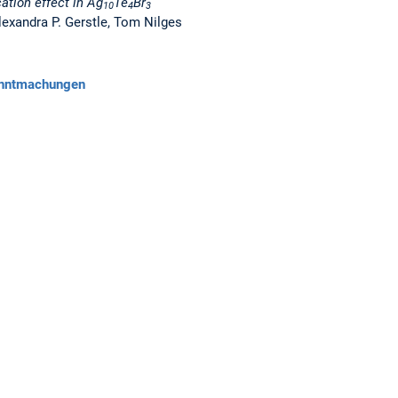
ation effect in Ag
Te
Br
10
4
3
lexandra P. Gerstle, Tom Nilges
anntmachungen