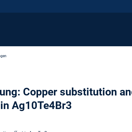
ngen
hung: Copper substitution a
t in Ag10Te4Br3