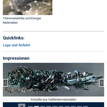
Thermoelektrika und Energie
Materialien
Quicklinks:
Lage und Anfahrt
Impressionen
Vorheriger Slide
Näc
Kristalle aus Halbleitermaterialien
Slide 2 von 10