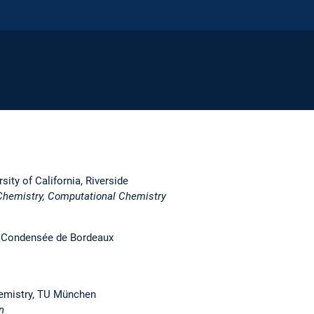
ity of California, Riverside
 Chemistry, Computational Chemistry
re Condensée de Bordeaux
chemistry, TU München
n