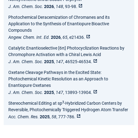
J. Am. Chem. Soc.
2026
,
148
, 93-98.
Photochemical Deracemization of Chromanes and its
Application to the Synthesis of Enantiopure Bioactive
Compounds
Angew. Chem. Int. Ed.
2026
,
65
, e21436.
Catalytic Enantioselective [6π] Photocyclization Reactions by
Chromophore Activation with a Chiral Lewis Acid
J. Am. Chem. Soc.
2025
,
147
, 46525-46534.
Oxetane Cleavage Pathways in the Excited State:
Photochemical Kinetic Resolution as an Approach to
Enantiopure Oxetanes
J. Am. Chem. Soc.
2025
,
147
, 13893-13904.
3
Stereochemical Editing at sp
-Hybridized Carbon Centers by
Reversible, Photochemically Triggered Hydrogen Atom Transfer
Acc. Chem. Res.
2025
,
58
, 777-786.