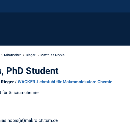
Mitarbeiter
Rieger
Matthias Nobis
s, PhD Student
d Rieger
/
WACKER-Lehrstuhl für Makromolekulare Chemie
t für Siliciumchemie
hias.nobis(at)makro.ch.tum.de