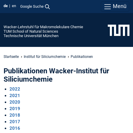
Menü
de
en
Google Suche
Wacker-Lehrstuhl für Makromolekulare Chemie
TUM School of Natural Sciences
Technische Universität München
Startseite
Institut für Siliciumchemie
Publikationen
Publikationen Wacker-Institut für
Siliciumchemie
2022
2021
2020
2019
2018
2017
2016