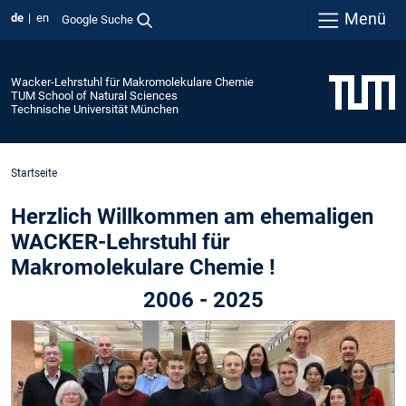
Menü
de
en
Google Suche
Wacker-Lehrstuhl für Makromolekulare Chemie
TUM School of Natural Sciences
Technische Universität München
Startseite
Herzlich Willkommen am ehemaligen
WACKER-Lehrstuhl für
Makromolekulare Chemie !
2006 - 2025