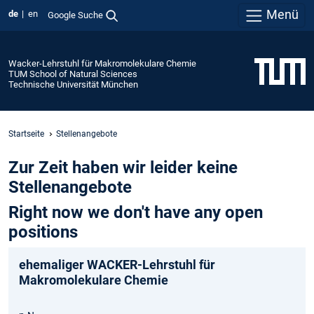
Menü
de
en
Google Suche
Wacker-Lehrstuhl für Makromolekulare Chemie
TUM School of Natural Sciences
Technische Universität München
Startseite
Stellenangebote
Zur Zeit haben wir leider keine
Stellenangebote
Right now we don't have any open
positions
ehemaliger WACKER-Lehrstuhl für
Makromolekulare Chemie