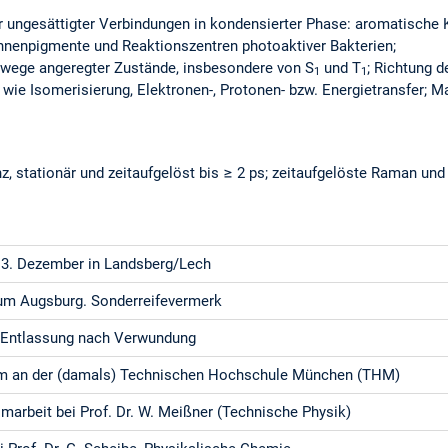
 ungesättigter Verbindungen in kondensierter Phase: aromatische K
nnenpigmente und Reaktionszentren photoaktiver Bakterien;
swege angeregter Zustände, insbesondere von S
und T
; Richtung 
1
1
ie Isomerisierung, Elektronen-, Protonen- bzw. Energietransfer; Mat
, stationär und zeitaufgelöst bis ≥ 2 ps; zeitaufgelöste Raman un
3. Dezember in Landsberg/Lech
m Augsburg. Sonderreifevermerk
, Entlassung nach Verwundung
m an der (damals) Technischen Hochschule München (THM)
marbeit bei Prof. Dr. W. Meißner (Technische Physik)