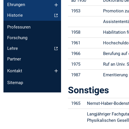
ab 1950
Doktorand bei
Ehrungen
1953
Promotion zum
Historie
Assistententä
Professuren
1958
Habilitation 
Forschung
1961
Hochschuldo
Lehre
1966
Berufung auf 
Partner
1975
Ruf an Univ. 
Kontakt
1987
Emeritierung
Sitemap
Sonstiges
1965
Nernst-Haber-Bodenst
Langjähriger Fachguta
Physikalischen Gese