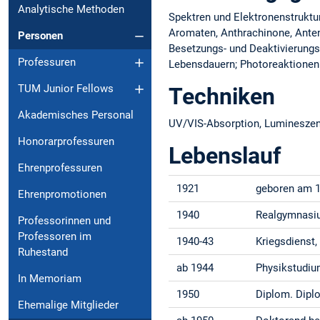
Analytische Methoden
Spektren und Elektronenstruktur
Aromaten, Anthrachinone, Ante
Personen
Besetzungs- und Deaktivierung
Professuren
Lebensdauern; Photoreaktionen w
TUM Junior Fellows
Techniken
Akademisches Personal
UV/VIS-Absorption, Lumineszenz
Honorarprofessuren
Lebenslauf
Ehrenprofessuren
1921
geboren am 1
Ehrenpromotionen
1940
Realgymnasiu
Professorinnen und
Professoren im
1940-43
Kriegsdienst
Ruhestand
ab 1944
Physikstudiu
In Memoriam
1950
Diplom. Diplo
Ehemalige Mitglieder