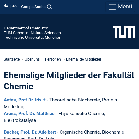
Menü
de
en
Google Suche
Department of Chemistry
TUM School of Natural Sciences
Technische Universität München
Startseite
Über uns
Personen
Ehemalige Mitglieder
Ehemalige Mitglieder der Fakultät
Chemie
Antes, Prof Dr. Iris †
- Theoretische Biochemie, Protein
Modelling
Arenz, Prof. Dr. Matthias
- Physikalische Chemie,
Elektrokatalyse
Bacher, Prof. Dr. Adelbert
- Organische Chemie, Biochemie
Bachmann, Prof. Dr. Luis