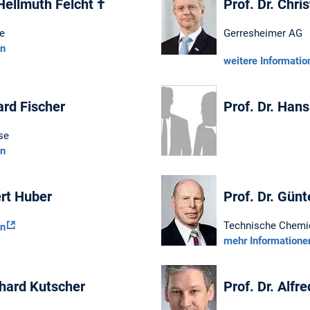
-Hellmuth Felcht †
Prof. Dr. Chri
ie
Gerresheimer AG
en
weitere Informatio
ard Fischer
Prof. Dr. Hans
yse
en
ert Huber
Prof. Dr. Günt
Technische Chemi
en
mehr Informatione
nhard Kutscher
Prof. Dr. Alf