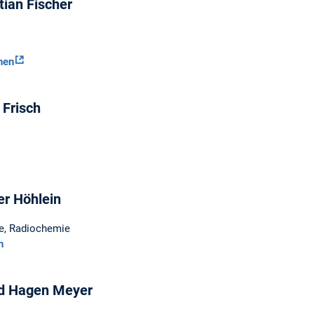
stian Fischer
nen
 Frisch
er Höhlein
e, Radiochemie
n
red Hagen Meyer