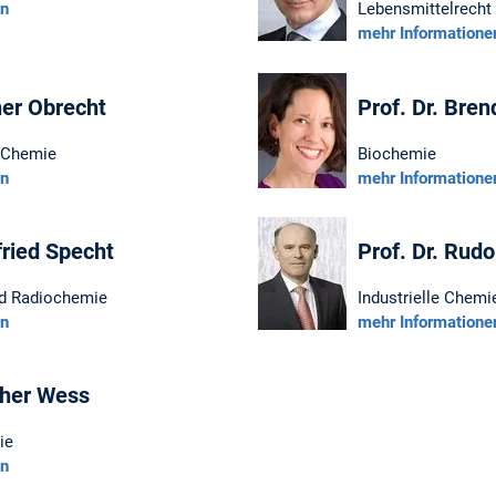
en
Lebensmittelrecht
mehr Informatione
ner Obrecht
Prof. Dr. Bre
 Chemie
Biochemie
en
mehr Informatione
fried Specht
Prof. Dr. Rudo
d Radiochemie
Industrielle Chemi
en
mehr Informatione
ther Wess
ie
en