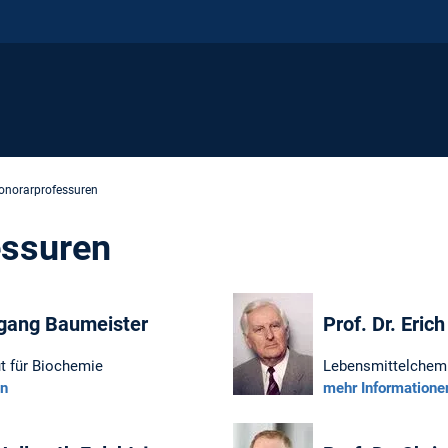
onorarprofessuren
essuren
fgang Baumeister
Prof. Dr. Eric
ut für Biochemie
Lebensmittelchem
en
mehr Informatione