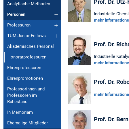
Prof. Dr. Utz
Analytische Methoden
Industrielle Chem
Personen
mehr Information
Professuren
TUM Junior Fellows
Prof. Dr. Rich
Akademisches Personal
Industrielle Katal
Honorarprofessuren
mehr Information
Ehrenprofessuren
Ehrenpromotionen
Prof. Dr. Rob
Professorinnen und
mehr Information
Professoren im
Ruhestand
In Memoriam
Prof. Dr. Ber
Ehemalige Mitglieder