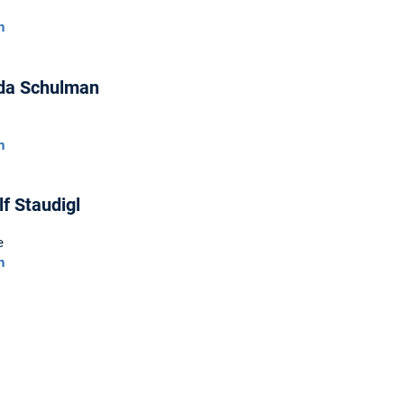
n
nda Schulman
n
lf Staudigl
e
n