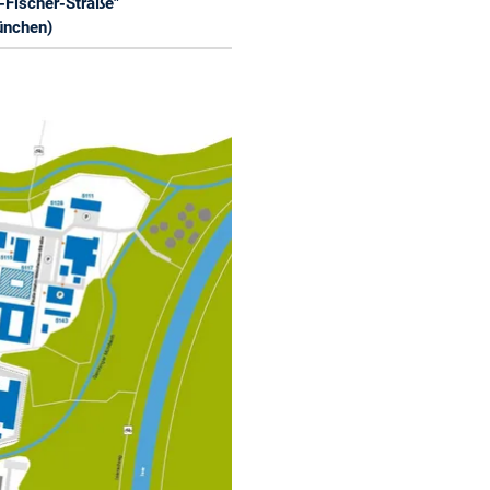
o-Fischer-Straße"
ünchen)