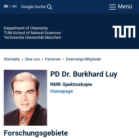
Menü
de
en
Google Suche
Department of Chemistry
TUM School of Natural Sciences
Technische Universität München
Startseite
Über uns
Personen
Ehemalige Mitglieder
PD Dr. Burkhard Luy
NMR-Spektroskopie
Homepage
Forschungsgebiete