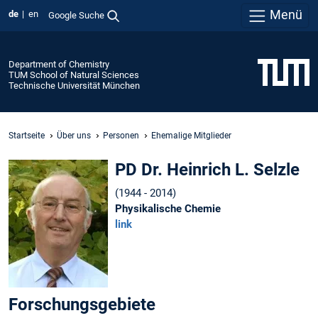
Menü
de
en
Google Suche
Department of Chemistry
TUM School of Natural Sciences
Technische Universität München
Startseite
Über uns
Personen
Ehemalige Mitglieder
PD Dr. Heinrich L. Selzle
(1944 - 2014)
Physikalische Chemie
link
Forschungsgebiete