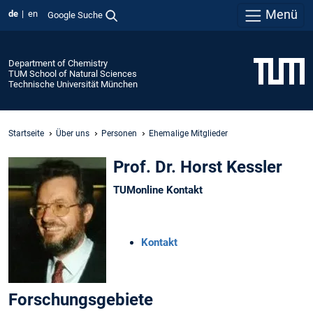
Menü
de
en
Google Suche
Department of Chemistry
TUM School of Natural Sciences
Technische Universität München
Startseite
Über uns
Personen
Ehemalige Mitglieder
Prof. Dr. Horst Kessler
TUMonline Kontakt
Kontakt
Forschungsgebiete