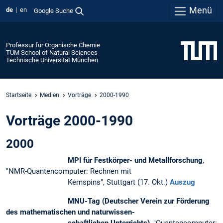
Menü
de
en
Google Suche
Professur für Organische Chemie
TUM School of Natural Sciences
Technische Universität München
Startseite
Medien
Vorträge
2000-1990
Vorträge 2000-1990
2000
MPI für Festkörper- und Metallforschung
,
"NMR-Quantencomputer: Rechnen mit
Kernspins", Stuttgart (17. Okt.)
Auszug
MNU-Tag
(Deutscher Verein zur Förderung
des mathematischen und naturwissen-
schaftlichen Unterrichts)
, "Quantencomputer: