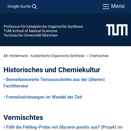
Menü
Google Suche
Professur für Katalytische Organische Synthese
TUM School of Natural Sciences
Technische Universität München
AK Hintermann - Katalytische Organische Synthese
Chemisches
Historisches und Chemiekultur
• Bemerkenswerte Textausschnitte aus der (älteren)
Fachliteratur
• Formelzeichnungen im Wandel der Zeit
Vermischtes
•
Fällt die Fehling-Probe mit Glycerin positiv aus?
(Projekt im