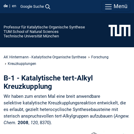
Menü
de
en
Google Suche
Professur für Katalytische Organische Synthese
TUM School of Natural Sciences
Technische Universität München
AK Hintermann - Katalytische Organische Synthese
Forschung
Kreuzkupplungen
B-1 - Katalytische tert-Alkyl
Kreuzkupplung
Wir haben zum ersten Mal eine breit anwendbare
selektive katalytische Kreuzkupplungsreaktion entwickelt, die
es erlaubt, gezielt heterocyclische Synthesebausteine mit
sterisch anspruchsvollen
tert
-Alkylgruppen aufzubauen (
Angew.
Chem.
2008
,
120
, 8370).