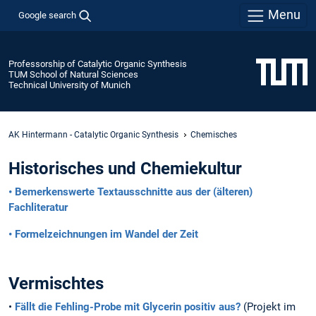
Menu
Google search
Professorship of Catalytic Organic Synthesis
TUM School of Natural Sciences
Technical University of Munich
AK Hintermann - Catalytic Organic Synthesis
Chemisches
Historisches und Chemiekultur
• Bemerkenswerte Textausschnitte aus der (älteren)
Fachliteratur
• Formelzeichnungen im Wandel der Zeit
Vermischtes
•
Fällt die Fehling-Probe mit Glycerin positiv aus?
(Projekt im