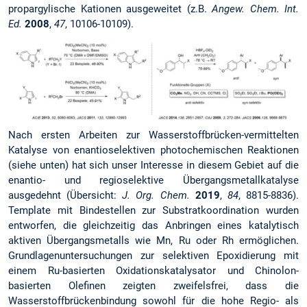
propargylische Kationen ausgeweitet (z.B.
Angew.
Chem. Int.
Ed.
2008
,
47
, 10106-10109).
Nach ersten Arbeiten zur Wasserstoffbrücken-vermittelten
Katalyse von enantioselektiven photochemischen Reaktionen
(siehe unten) hat sich unser Interesse in diesem Gebiet auf die
enantio- und regioselektive Übergangsmetallkatalyse
ausgedehnt (Übersicht:
J. Org. Chem.
2019
,
84
, 8815-8836).
Template mit Binde­stellen zur Substratkoordination wurden
entworfen, die gleichzeitig das Anbringen eines katalytisch
aktiven Übergangsmetalls wie Mn, Ru oder Rh ermöglichen.
Grundlagenuntersuchungen zur selektiven Epoxidierung mit
einem Ru-basierten Oxidationskatalysator und Chinolon-
basierten Olefinen zeigten zweifelsfrei, dass die
Wasserstoffbrückenbindung sowohl für die hohe Regio- als