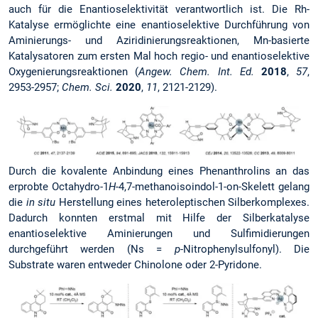
auch für die Enantioselektivität verantwortlich ist. Die Rh-
Katalyse ermöglichte eine enantioselektive Durchführung von
Aminierungs- und Aziridinierungs­reaktionen, Mn-basierte
Katalysatoren zum ersten Mal hoch regio- und enantioselektive
Oxygenierungs­reaktionen (
Angew. Chem. Int. Ed.
2018
,
57
,
2953-2957;
Chem. Sci.
2020
,
11
, 2121-2129).
Durch die kovalente Anbindung eines Phenanthrolins an das
erprobte Octahydro-1
H
-4,7-methanoisoindol-1-on-Skelett gelang
die
in situ
Herstellung eines heteroleptischen Silberkomplexes.
Dadurch konnten erstmal mit Hilfe der Silberkatalyse
enantioselektive Aminierungen und Sulfimidierungen
durchgeführt werden (Ns =
p
-Nitrophenylsulfonyl). Die
Substrate waren entweder Chinolone oder 2-Pyridone.