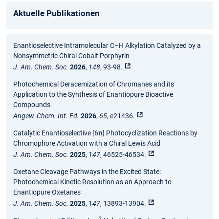
Aktuelle Publikationen
Enantioselective Intramolecular C–H Alkylation Catalyzed by a
Nonsymmetric Chiral Cobalt Porphyrin
J. Am. Chem. Soc.
2026
,
148
, 93-98.
Photochemical Deracemization of Chromanes and its
Application to the Synthesis of Enantiopure Bioactive
Compounds
Angew. Chem. Int. Ed.
2026
,
65
, e21436.
Catalytic Enantioselective [6π] Photocyclization Reactions by
Chromophore Activation with a Chiral Lewis Acid
J. Am. Chem. Soc.
2025
,
147
, 46525-46534.
Oxetane Cleavage Pathways in the Excited State:
Photochemical Kinetic Resolution as an Approach to
Enantiopure Oxetanes
J. Am. Chem. Soc.
2025
,
147
, 13893-13904.
3