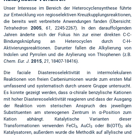
Unser Interesse im Bereich der Heterocyclensynthese führte
zur Entwicklung von regioselektiven Kreuz­kupplungsreaktionen,
die bereits weit verbreitete Anwendungen fanden (Übersicht:
Tetrahedron
2005
,
61
, 2245-2267). In den darauffolgenden
Jahren änderte sich der Fokus hin zur einer direkten C-C-
Bindungsknüpfung an Heterocyclen durch C-H-
Aktivierungsreaktionen. Darunter fallen die Alkylierung von
Indolen und Pyrrolen und die Arylierung von Thiophenen (z.B.
Chem. Eur. J.
2015
,
21
, 18407-18416).
Die faciale Diastereoselektivität in intermolekularen
Reaktionen von freien Carbeniumionen wurde zum ersten Mal
umfassend und systematisch durch unsere Gruppe untersucht.
Es konnte gezeigt werden, dass α-chirale benzylische Kationen
mit hoher Diastereoselektivität reagieren und dass der Ausgang
der Reaktion vom sterischen Anspruch des jeweiligen
Substituenten am stereogenen Zentrum in α-Position zum
Kation abhängt. Katalytische Varianten dieser
Transformationen verwenden FeCl
, AuCl
oder Bi(OTf)
als
3
3
3
Katalysatoren, außerdem wurde die Methodik auf allylische und