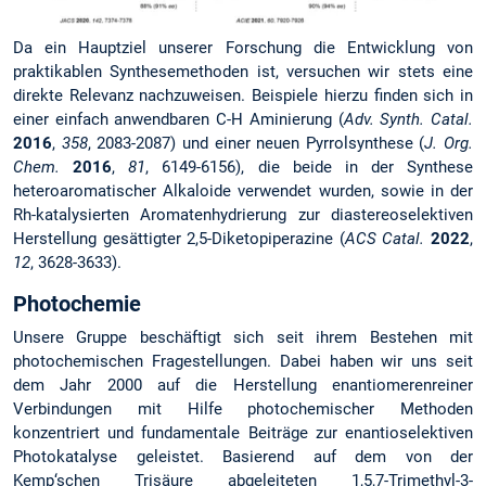
Da ein Hauptziel unserer Forschung die Entwicklung von
praktikablen Synthesemethoden ist, versuchen wir stets eine
direkte Relevanz nachzuweisen. Beispiele hierzu finden sich in
einer einfach anwendbaren C-H Aminierung (
Adv. Synth. Catal.
2016
,
358
, 2083-2087) und einer neuen Pyrrolsynthese (
J. Org.
Chem.
2016
,
81
, 6149-6156), die beide in der Synthese
heteroaromatischer Alkaloide verwendet wurden, sowie in der
Rh-katalysierten Aromatenhydrierung zur diastereoselektiven
Herstellung gesättigter 2,5-Diketopiperazine (
ACS Catal.
2022
,
12
, 3628-3633).
Photochemie
Unsere Gruppe beschäftigt sich seit ihrem Bestehen mit
photochemischen Fragestellungen. Dabei haben wir uns seit
dem Jahr 2000 auf die Herstellung enantiomerenreiner
Verbindungen mit Hilfe photochemischer Methoden
konzentriert und fundamentale Beiträge zur enantioselektiven
Photokatalyse geleistet. Basierend auf dem von der
Kemp‘schen Trisäure abgeleiteten 1,5,7-Trimethyl-3-