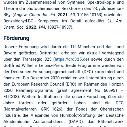
wurden im Zusammenspiel von Synthese, Spektroskopie und
Theorie die photochemischen Reaktionen des 2-Cyclohexenon-
BF
- (
Angew. Chem. Int. Ed.
2021
,
60
, 10155-10163) sowie des
3
Benzaldehyd-BCl
-Komplexes im Detail aufgeklärt (
J. Am.
3
Chem. Soc.
2022
,
144
, 18927-18937).
Förderung
Unsere Forschung wird durch die TU München und das Land
Bayern gefördert. Drittmittel erhalten wir aktuell vorwiegend
über den Transregio 325 (
https://crc325.de
) sowie durch den
Gottfried Wilhelm Leibniz-Preis. Beide Programme werden von
der Deutschen Forschungsgemeinschaft (DFG) koordiniert und
finanziert. Bis Dezember 2020 erhielten wir Unterstützung durch
den European Research Council (ERC) im Rahmen des Horizon
2020 Rahmenprogramms (grant agreement No 665951 –
ELICOS). Weitere Institutionen, die unsere Forschung über die
Jahre fördern oder gefördert haben, sind die DFG
(Normalverfahren, GRK 1626), der Fonds der Chemischen
Industrie, die Alexander von Humboldt-Stiftung, der Deutsche
Akademische Austauschdienst (DAAD), das Elitenetzwerk