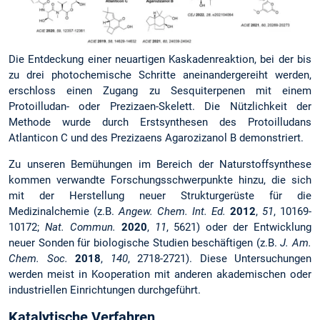
Die Entdeckung einer neuartigen Kaskadenreaktion, bei der bis
zu drei photochemische Schritte aneinandergereiht werden,
erschloss einen Zugang zu Sesquiterpenen mit einem
Protoilludan- oder Prezizaen-Skelett. Die Nützlichkeit der
Methode wurde durch Erstsynthesen des Protoilludans
Atlanticon C und des Prezizaens Agarozizanol B demonstriert.
Zu unseren Bemühungen im Bereich der Naturstoffsynthese
kommen verwandte Forschungsschwerpunkte hinzu, die sich
mit der Herstellung neuer Strukturgerüste für die
Medizinalchemie (z.B.
Angew. Chem. Int. Ed.
2012
,
51
, 10169-
10172;
Nat. Commun.
2020
,
11
, 5621) oder der Entwicklung
neuer Sonden für biologische Studien beschäftigen (z.B.
J. Am.
Chem. Soc.
2018
,
140
, 2718-2721). Diese Untersuchungen
werden meist in Kooperation mit anderen akademischen oder
industriellen Einrichtungen durchgeführt.
Katalytische Verfahren