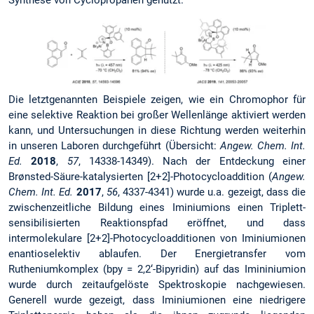
Die letztgenannten Beispiele zeigen, wie ein Chromophor für
eine selektive Reaktion bei großer Wellenlänge aktiviert werden
kann, und Untersuchungen in diese Richtung werden weiterhin
in unseren Laboren durchgeführt (Übersicht:
Angew. Chem. Int.
Ed.
2018
,
57
, 14338-14349). Nach der Entdeckung einer
Brønsted-Säure-katalysierten [2+2]-Photocycloaddition (
Angew.
Chem. Int. Ed.
2017
,
56
, 4337-4341) wurde u.a. gezeigt, dass die
zwischenzeitliche Bildung eines Iminiumions einen Triplett-
sensibilisierten Reaktions­pfad eröffnet, und dass
intermolekulare [2+2]-Photocycloadditionen von Iminiumionen
enantioselektiv ablaufen. Der Energietransfer vom
Rutheniumkomplex (bpy = 2,2‘-Bipyridin) auf das Imininiumion
wurde durch zeitaufgelöste Spektroskopie nachgewiesen.
Generell wurde gezeigt, dass Iminiumionen eine niedrigere