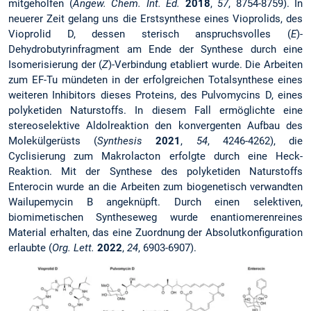
mitgeholfen (
Angew. Chem. Int. Ed.
2018
,
57
, 8754-8759). In
neuerer Zeit gelang uns die Erstsynthese eines Vioprolids, des
Vioprolid D, dessen sterisch anspruchsvolles (
E
)-
Dehydrobutyrinfragment am Ende der Synthese durch eine
Isomerisierung der (
Z
)-Verbindung etabliert wurde. Die Arbeiten
zum EF-Tu mündeten in der erfolgreichen Totalsynthese eines
weiteren Inhibitors dieses Proteins, des Pulvomycins D, eines
polyketiden Naturstoffs. In diesem Fall ermöglichte eine
stereoselektive Aldolreaktion den konvergenten Aufbau des
Molekülgerüsts (
Synthesis
2021
,
54
, 4246-4262), die
Cyclisierung zum Makrolacton erfolgte durch eine Heck-
Reaktion. Mit der Synthese des polyketiden Naturstoffs
Enterocin wurde an die Arbeiten zum biogenetisch verwandten
Wailupemycin B angeknüpft. Durch einen selektiven,
biomimetischen Syntheseweg wurde enantiomerenreines
Material erhalten, das eine Zuordnung der Absolutkonfiguration
erlaubte (
Org. Lett.
2022
,
24
, 6903-6907).