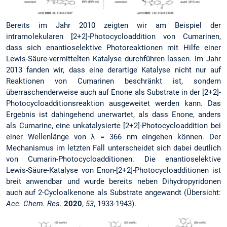
Bereits im Jahr 2010 zeigten wir am Beispiel der
intramolekularen [2+2]-Photocycloaddition von Cumarinen,
dass sich enantioselektive Photoreaktionen mit Hilfe einer
Lewis-Säure-vermittelten Katalyse durchführen lassen. Im Jahr
2013 fanden wir, dass eine derartige Katalyse nicht nur auf
Reaktionen von Cumarinen beschränkt ist, sondern
überraschenderweise auch auf Enone als Substrate in der [2+2]-
Photocyclo­additionsreaktion ausgeweitet werden kann. Das
Ergebnis ist dahingehend unerwartet, als dass Enone, anders
als Cumarine, eine unkatalysierte [2+2]-Photocycloaddition bei
einer Wellenlänge von λ = 366 nm eingehen können. Der
Mechanismus im letzten Fall unterscheidet sich dabei deutlich
von Cumarin-Photocycloadditionen. Die enantioselektive
Lewis-Säure-Katalyse von Enon-[2+2]-Photocycloadditionen ist
breit anwendbar und wurde bereits neben Dihydropyridonen
auch auf 2-Cycloalkenone als Substrate angewandt (Übersicht:
Acc. Chem. Res.
2020
,
53
, 1933-1943).