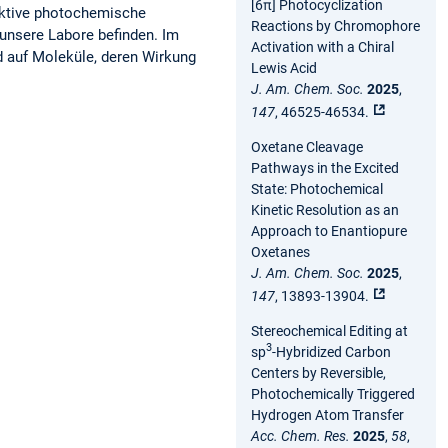
[6π] Photocyclization
lektive photochemische
Reactions by Chromophore
unsere Labore befinden. Im
Activation with a Chiral
d auf Moleküle, deren Wirkung
Lewis Acid
J. Am. Chem. Soc.
2025
,
147
, 46525-46534.
Oxetane Cleavage
Pathways in the Excited
State: Photochemical
Kinetic Resolution as an
Approach to Enantiopure
Oxetanes
J. Am. Chem. Soc.
2025
,
147
, 13893-13904.
Stereochemical Editing at
3
sp
-Hybridized Carbon
Centers by Reversible,
Photochemically Triggered
Hydrogen Atom Transfer
Acc. Chem. Res.
2025
,
58
,