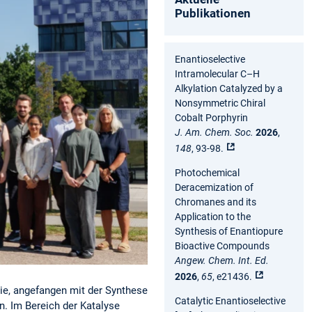
Publikationen
Enantioselective
Intramolecular C–H
Alkylation Catalyzed by a
Nonsymmetric Chiral
Cobalt Porphyrin
J. Am. Chem. Soc.
2026
,
148
, 93-98.
Photochemical
Deracemization of
Chromanes and its
Application to the
Synthesis of Enantiopure
Bioactive Compounds
Angew. Chem. Int. Ed.
2026
,
65
, e21436.
ie, angefangen mit der Synthese
Catalytic Enantioselective
n. Im Bereich der Katalyse