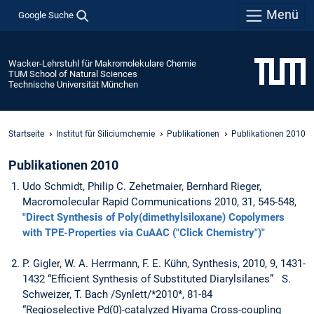
Menü
Google Suche
Wacker-Lehrstuhl für Makromolekulare Chemie
TUM School of Natural Sciences
Technische Universität München
Startseite
Institut für Siliciumchemie
Publikationen
Publikationen 2010
Publikationen 2010
Udo Schmidt, Philip C. Zehetmaier, Bernhard Rieger,
Macromolecular Rapid Communications 2010, 31, 545-548,
"Direct Synthesis of Poly(dimethylsiloxane) Copolymers
with TPE-Properties via CuAAC ("Click Chemistry")"
P. Gigler, W. A. Herrmann, F. E. Kühn, Synthesis, 2010, 9, 1431-
1432 “Efficient Synthesis of Substituted Diarylsilanes” S.
Schweizer, T. Bach /Synlett/*2010*, 81-84
“Regioselective Pd(0)-catalyzed Hiyama Cross-coupling