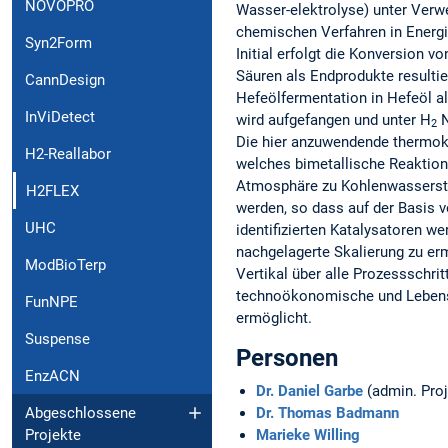
NOVOPRO
Wasser-elektrolyse) unter Ver
chemischen Verfahren in Energi
Syn2Form
Initial erfolgt die Konversion v
Säuren als Endprodukte resulti
CannDesign
Hefeölfermentation in Hefeöl a
InViDetect
wird aufgefangen und unter H
N
2
Die hier anzuwendende thermok
H2-Reallabor
welches bimetallische Reaktion
Atmosphäre zu Kohlenwasserstof
H2FLEX
werden, so dass auf der Basis 
UHC
identifizierten Katalysatoren w
nachgelagerte Skalierung zu er
ModBioTerp
Vertikal über alle Prozessschri
technoökonomische und Lebensz
FunNPE
ermöglicht.
Suspense
Personen
EnzACN
Dr. Daniel Garbe
(admin. Pro
Dr. Thomas Badmann
Abgeschlossene
Marieke Willing
Projekte