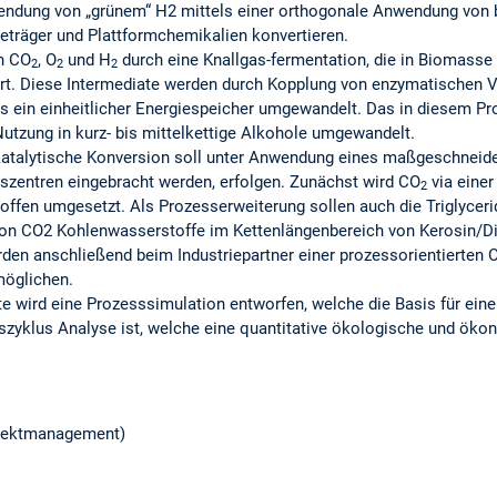
wendung von „grünem“ H2 mittels einer orthogonale Anwendung von
eträger und Plattformchemikalien konvertieren.
on CO
, O
und H
durch eine Knallgas-fermentation, die in Biomasse 
2
2
2
ert. Diese Intermediate werden durch Kopplung von enzymatischen V
ls ein einheitlicher Energiespeicher umgewandelt. Das in diesem Pr
utzung in kurz- bis mittelkettige Alkohole umgewandelt.
atalytische Konversion soll unter Anwendung eines maßgeschneider
szentren eingebracht werden, erfolgen. Zunächst wird CO
via einer
2
fen umgesetzt. Als Prozesserweiterung sollen auch die Triglycer
von CO2 Kohlenwasserstoffe im Kettenlängenbereich von Kerosin/Di
erden anschließend beim Industriepartner einer prozessorientierten
möglichen.
tte wird eine Prozesssimulation entworfen, welche die Basis für eine
yklus Analyse ist, welche eine quantitative ökologische und ök
jektmanagement)