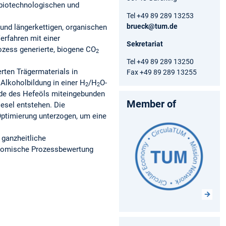
 biotechnologischen und
Tel +49 89 289 13253
brueck@tum.de
und längerkettigen, organischen
erfahren mit einer
Sekretariat
ozess generierte, biogene CO
2
Tel +49 89 289 13250
ten Trägermaterials in
Fax +49 89 289 13255
 Alkoholbildung in einer H
/H
O-
2
2
ide des Hefeöls miteingebunden
Member of
esel entstehen. Die
 Optimierung unterzogen, um eine
 ganzheitliche
onomische Prozessbewertung