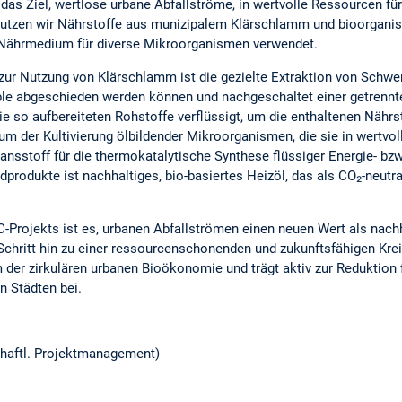
das Ziel, wertlose urbane Abfallströme, in wertvolle Ressourcen für
nutzen wir Nährstoffe aus munizipalem Klärschlamm und bioorganis
s Nährmedium für diverse Mikroorganismen verwendet.
zur Nutzung von Klärschlamm ist die gezielte Extraktion von Schwer
ble abgeschieden werden können und nachgeschaltet einer getrenn
e so aufbereiteten Rohstoffe verflüssigt, um die enthaltenen Nährs
m der Kultivierung ölbildender Mikroorganismen, die sie in wertvol
nsstoff für die thermokatalytische Synthese flüssiger Energie- bz
dprodukte ist nachhaltiges, bio-basiertes Heizöl, das als CO₂-neut
-Projekts ist es, urbanen Abfallströmen einen neuen Wert als nachh
Schritt hin zu einer ressourcenschonenden und zukunftsfähigen Kre
m der zirkulären urbanen Bioökonomie und trägt aktiv zur Reduktion 
n Städten bei.
haftl. Projektmanagement)