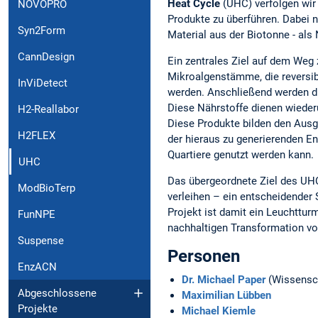
Heat Cycle
(UHC) verfolgen wir 
NOVOPRO
Produkte zu überführen. Dabei 
Syn2Form
Material aus der Biotonne - al
CannDesign
Ein zentrales Ziel auf dem Weg 
Mikroalgenstämme, die reversi
InViDetect
werden. Anschließend werden di
Diese Nährstoffe dienen wiederu
H2-Reallabor
Diese Produkte bilden den Ausga
H2FLEX
der hieraus zu generierenden En
Quartiere genutzt werden kann.
UHC
Das übergeordnete Ziel des UHC
ModBioTerp
verleihen – ein entscheidender 
Projekt ist damit ein Leuchttur
FunNPE
nachhaltigen Transformation vo
Suspense
Personen
EnzACN
Dr. Michael Paper
(Wissensc
Abgeschlossene
Maximilian Lübben
Projekte
Michael Kiemle